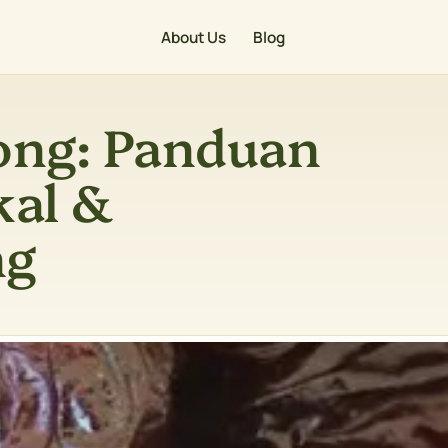
About Us
Blog
ong: Panduan
kal &
ng