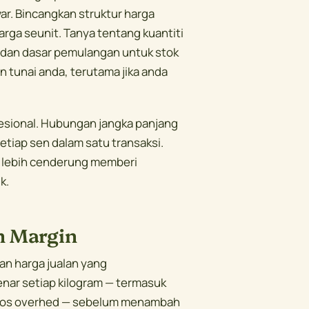
r. Bincangkan struktur harga
rga seunit. Tanya tentang kuantiti
dan dasar pemulangan untuk stok
 tunai anda, terutama jika anda
fesional. Hubungan jangka panjang
etiap sen dalam satu transaksi.
 lebih cenderung memberi
k.
n Margin
an harga jualan yang
nar setiap kilogram — termasuk
 kos overhed — sebelum menambah