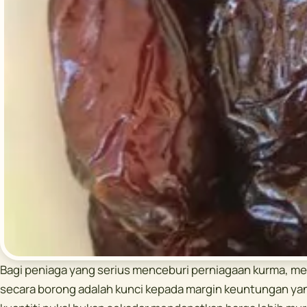
Bagi peniaga yang serius menceburi perniagaan kurma, m
secara borong adalah kunci kepada margin keuntungan yan