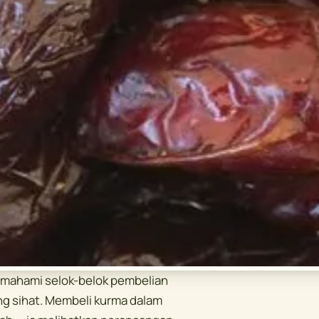
emahami selok-belok pembelian
g sihat. Membeli kurma dalam