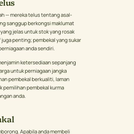
elus
h — mereka telus tentang asal-
yang sanggup berkongsi maklumat
 yang jelas untuk stok yang rosak
f juga penting; pembekal yang sukar
perniagaan anda sendiri.
 menjamin ketersediaan sepanjang
arga untuk perniagaan jangka
han pembekal berkualiti, laman
 pemilihan pembekal kurma
angan anda.
ukal
borong. Apabila anda membeli