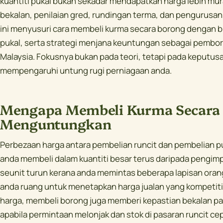
kuantiti pukal bukan sekadar mendapatkan harga lebih mu
bekalan, penilaian gred, rundingan terma, dan pengurusan 
ini menyusuri cara membeli kurma secara borong dengan b
pukal, serta strategi menjana keuntungan sebagai pembor
Malaysia. Fokusnya bukan pada teori, tetapi pada keputu
mempengaruhi untung rugi perniagaan anda.
Mengapa Membeli Kurma Secara
Menguntungkan
Perbezaan harga antara pembelian runcit dan pembelian pu
anda membeli dalam kuantiti besar terus daripada pengim
seunit turun kerana anda memintas beberapa lapisan oran
anda ruang untuk menetapkan harga jualan yang kompetiti
harga, membeli borong juga memberi kepastian bekalan p
apabila permintaan melonjak dan stok di pasaran runcit ce