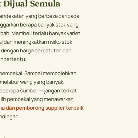
 Dijual Semula
endekatan yang berbeza daripada
ggarkan berapa banyak stok yang
h. Membeli terlalu banyak varieti
l dan meningkatkan risiko stok
as dengan harga berpatutan dan
n tertentu.
 pembekal. Sampel membolehkan
m melabur wang yang banyak.
eberapa sumber — jangan terikat
ilih pembekal yang menawarkan
a dan pemborong supplier terbaik
ndingan.