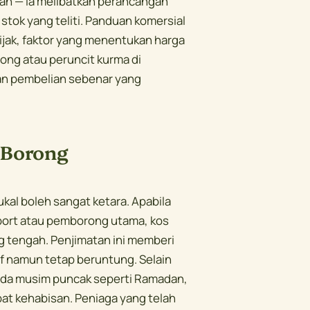
rah — ia melibatkan perancangan
stok yang teliti. Panduan komersial
ijak, faktor yang menentukan harga
ong atau peruncit kurma di
san pembelian sebenar yang
 Borong
kal boleh sangat ketara. Apabila
port atau pemborong utama, kos
g tengah. Penjimatan ini memberi
f namun tetap beruntung. Selain
ada musim puncak seperti Ramadan,
pat kehabisan. Peniaga yang telah