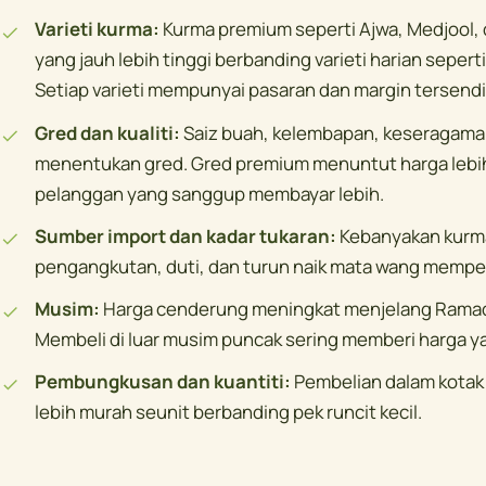
Varieti kurma:
Kurma premium seperti Ajwa, Medjool, 
yang jauh lebih tinggi berbanding varieti harian seper
Setiap varieti mempunyai pasaran dan margin tersendir
Gred dan kualiti:
Saiz buah, kelembapan, keseragaman
menentukan gred. Gred premium menuntut harga lebih 
pelanggan yang sanggup membayar lebih.
Sumber import dan kadar tukaran:
Kebanyakan kurma 
pengangkutan, duti, dan turun naik mata wang mempen
Musim:
Harga cenderung meningkat menjelang Ramada
Membeli di luar musim puncak sering memberi harga yan
Pembungkusan dan kuantiti:
Pembelian dalam kotak 
lebih murah seunit berbanding pek runcit kecil.